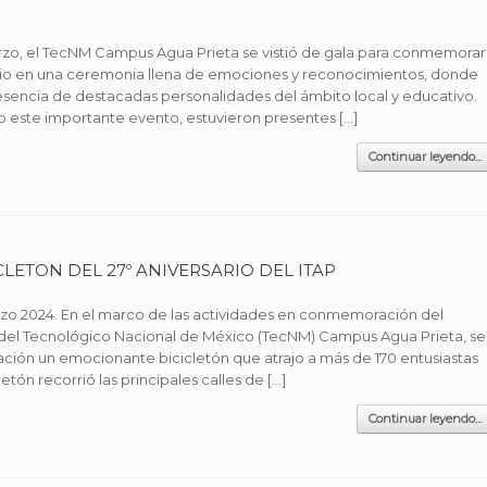
arzo, el TecNM Campus Agua Prieta se vistió de gala para conmemorar
rio en una ceremonia llena de emociones y reconocimientos, donde
resencia de destacadas personalidades del ámbito local y educativo.
 este importante evento, estuvieron presentes […]
Continuar leyendo...
CLETON DEL 27º ANIVERSARIO DEL ITAP
rzo 2024. En el marco de las actividades en conmemoración del
 del Tecnológico Nacional de México (TecNM) Campus Agua Prieta, se
pación un emocionante bicicletón que atrajo a más de 170 entusiastas
letón recorrió las principales calles de […]
Continuar leyendo...