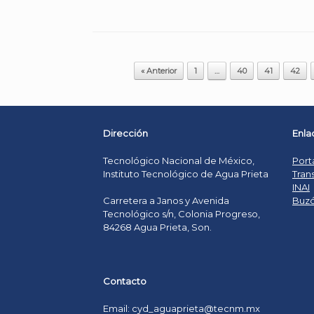
Post navigation
« Anterior
1
…
40
41
42
Dirección
Enla
Tecnológico Nacional de México,
Port
Instituto Tecnológico de Agua Prieta
Tran
INAI
Buzó
Carretera a Janos y Avenida
Tecnológico s/n, Colonia Progreso,
84268 Agua Prieta, Son.
Contacto
Email: cyd_aguaprieta@tecnm.mx