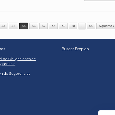
43
44
45
46
47
48
49
50
…
65
Siguiente »
ces
Buscar Empleo
al de Obligaciones de
sparencia
n de Sugerencias