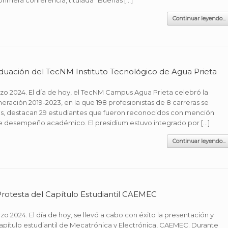
 primera conferencia, titulada “Buenas […]
Continuar leyendo...
uación del TecNM Instituto Tecnológico de Agua Prieta
rzo 2024. El día de hoy, el TecNM Campus Agua Prieta celebró la
ación 2019-2023, en la que 198 profesionistas de 8 carreras se
os, destacan 29 estudiantes que fueron reconocidos con mención
te desempeño académico. El presidium estuvo integrado por […]
Continuar leyendo...
rotesta del Capítulo Estudiantil CAEMEC
zo 2024. El día de hoy, se llevó a cabo con éxito la presentación y
pítulo estudiantil de Mecatrónica y Electrónica, CAEMEC. Durante