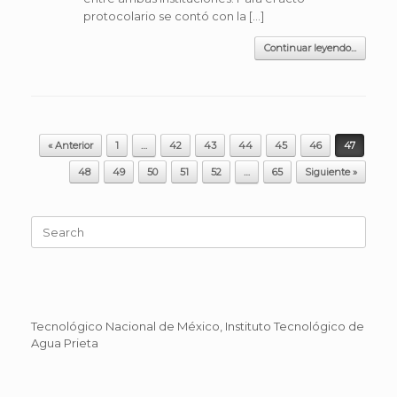
protocolario se contó con la […]
Continuar leyendo...
Post navigation
« Anterior
1
…
42
43
44
45
46
47
48
49
50
51
52
…
65
Siguiente »
Search
for:
Tecnológico Nacional de México, Instituto Tecnológico de
Agua Prieta